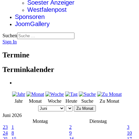
Soester Anzeiger
Westfalenpost
Sponsoren
JoomGallery
Suchen
Sign In
Termine
Terminkalender
Jahr
Monat
Woche
Heute
Suche
Zu Monat
Zu Monat
Juni 2026
Montag
Dienstag
23
1
2
3
24
8
9
10
25
15
16
17