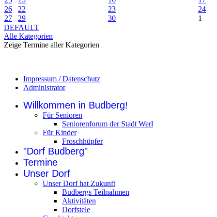
26
22
23
24
27
29
30
1
DEFAULT
Alle Kategorien
Zeige Termine aller Kategorien
Impressum / Datenschutz
Administrator
Willkommen in Budberg!
Für Senioren
Seniorenforum der Stadt Werl
Für Kinder
Froschhüpfer
"Dorf Budberg"
Termine
Unser Dorf
Unser Dorf hat Zukunft
Budbergs Teilnahmen
Aktivitäten
Dorfstele