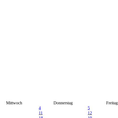
Mittwoch
Donnerstag
Freitag
4
5
11
12
18
19