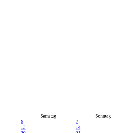
Samstag
Sonntag
6
7
13
14
20
21