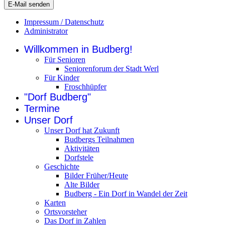
E-Mail senden
Impressum / Datenschutz
Administrator
Willkommen in Budberg!
Für Senioren
Seniorenforum der Stadt Werl
Für Kinder
Froschhüpfer
"Dorf Budberg"
Termine
Unser Dorf
Unser Dorf hat Zukunft
Budbergs Teilnahmen
Aktivitäten
Dorfstele
Geschichte
Bilder Früher/Heute
Alte Bilder
Budberg - Ein Dorf in Wandel der Zeit
Karten
Ortsvorsteher
Das Dorf in Zahlen