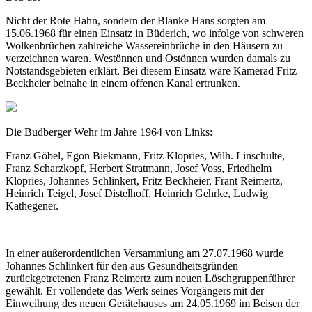
Nicht der Rote Hahn, sondern der Blanke Hans sorgten am
15.06.1968 für einen Einsatz in Büderich, wo infolge von schweren
Wolkenbrüchen zahlreiche Wassereinbrüche in den Häusern zu
verzeichnen waren. Westönnen und Ostönnen wurden damals zu
Notstandsgebieten erklärt. Bei diesem Einsatz wäre Kamerad Fritz
Beckheier
beinahe in einem offenen Kanal ertrunken.
Die Budberger Wehr im Jahre 1964 von Links:
Franz Göbel, Egon Biekmann, Fritz Klopries, Wilh. Linschulte,
Franz Scharzkopf, Herbert Stratmann, Josef Voss, Friedhelm
Klopries, Johannes Schlinkert, Fritz Beckheier, Frant Reimertz,
Heinrich Teigel, Josef Distelhoff, Heinrich Gehrke, Ludwig
Kathegener.
In einer außerordentlichen Versammlung am 27.07.1968 wurde
Johannes Schlinkert für den aus Gesundheitsgründen
zurückgetretenen Franz Reimertz zum neuen Löschgruppenführer
gewählt. Er vollendete das Werk seines Vorgängers mit der
Einweihung des neuen Gerätehauses am 24.05.1969 im Beisen der