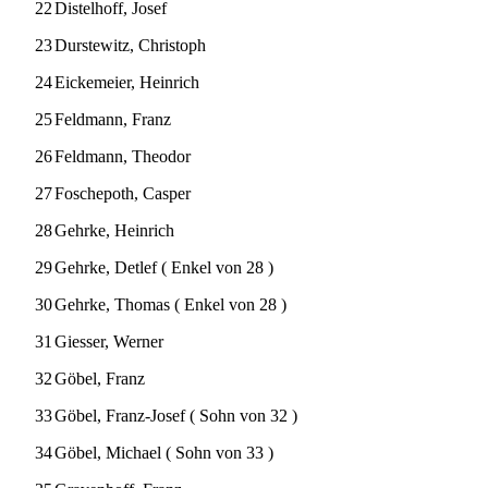
22
Distelhoff, Josef
23
Durstewitz, Christoph
24
Eickemeier, Heinrich
25
Feldmann, Franz
26
Feldmann, Theodor
27
Foschepoth, Casper
28
Gehrke, Heinrich
29
Gehrke, Detlef ( Enkel von 28 )
30
Gehrke, Thomas ( Enkel von 28 )
31
Giesser, Werner
32
Göbel, Franz
33
Göbel, Franz-Josef ( Sohn von 32 )
34
Göbel, Michael ( Sohn von 33 )