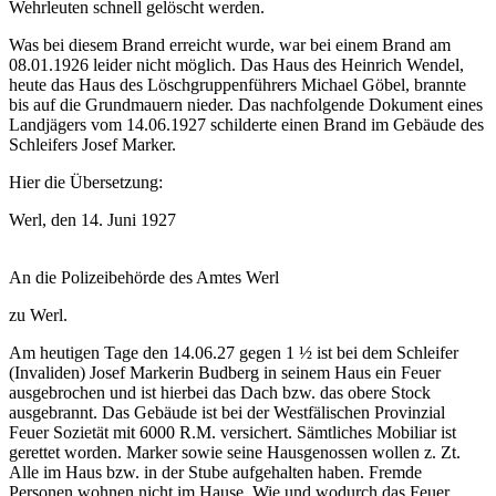
Wehrleuten schnell gelöscht werden.
Was bei diesem Brand erreicht wurde, war bei einem Brand am
08.01.1926 leider nicht möglich. Das Haus des Heinrich Wendel,
heute das Haus des Löschgruppenführers Michael Göbel, brannte
bis auf die Grundmauern nieder. Das nachfolgende Dokument eines
Landjägers vom 14.06.1927 schilderte einen Brand im Gebäude des
Schleifers Josef Marker.
Hier die Übersetzung:
Werl, den 14. Juni 1927
An die Polizeibehörde des Amtes Werl
zu Werl.
Am heutigen Tage den 14.06.27 gegen 1 ½ ist bei dem Schleifer
(Invaliden) Josef Markerin Budberg in seinem Haus ein Feuer
ausgebrochen und ist hierbei das Dach bzw. das obere Stock
ausgebrannt. Das Gebäude ist bei der Westfälischen Provinzial
Feuer Sozietät mit 6000 R.M. versichert. Sämtliches Mobiliar ist
gerettet worden. Marker sowie seine Hausgenossen wollen z. Zt.
Alle im Haus bzw. in der Stube aufgehalten haben. Fremde
Personen wohnen nicht im Hause. Wie und wodurch das Feuer