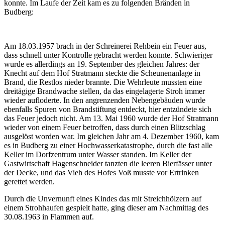
konnte. Im Laufe der Zeit kam es zu folgenden Bränden in
Budberg:
Am 18.03.1957 brach in der Schreinerei Rehbein ein Feuer aus,
dass schnell unter Kontrolle gebracht werden konnte. Schwieriger
wurde es allerdings an 19. September des gleichen Jahres: der
Knecht auf dem Hof Stratmann steckte die Scheunenanlage in
Brand, die Restlos nieder brannte. Die Wehrleute mussten eine
dreitägige Brandwache stellen, da das eingelagerte Stroh immer
wieder aufloderte. In den angrenzenden Nebengebäuden wurde
ebenfalls Spuren von Brandstiftung entdeckt, hier entzündete sich
das Feuer jedoch nicht. Am 13. Mai 1960 wurde der Hof Stratmann
wieder von einem Feuer betroffen, dass durch einen Blitzschlag
ausgelöst worden war. Im gleichen Jahr am 4. Dezember 1960, kam
es in Budberg zu einer Hochwasserkatastrophe, durch die fast alle
Keller im Dorfzentrum unter Wasser standen. Im Keller der
Gastwirtschaft Hagenschneider tanzten die leeren Bierfässer unter
der Decke, und das Vieh des Hofes Voß musste vor Ertrinken
gerettet werden.
Durch die Unvernunft eines Kindes das mit Streichhölzern auf
einem Strohhaufen gespielt hatte, ging dieser am Nachmittag des
30.08.1963 in Flammen auf.