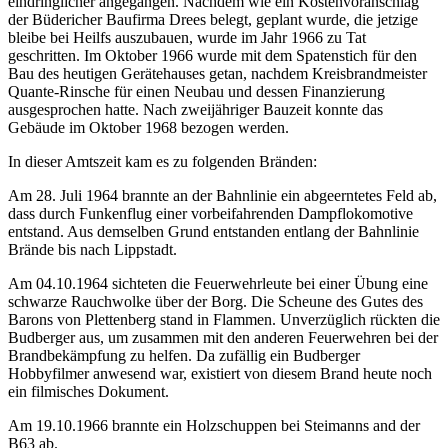
eindringlicher angegangen. Nachdem wie ein Kostenvoranschlag
der Büdericher Baufirma Drees belegt, geplant wurde, die jetzige
bleibe bei Heilfs auszubauen, wurde im Jahr 1966 zu Tat
geschritten. Im Oktober 1966 wurde mit dem Spatenstich für den
Bau des heutigen Gerätehauses getan, nachdem Kreisbrandmeister
Quante-Rinsche für einen Neubau und
dessen Finanzierung
ausgesprochen hatte. Nach zweijähriger Bauzeit konnte das
Gebäude im Oktober 1968 bezogen werden.
In dieser Amtszeit kam es zu folgenden Bränden:
Am 28. Juli 1964 brannte an der Bahnlinie ein abgeerntetes Feld ab,
dass durch Funkenflug einer vorbeifahrenden Dampflokomotive
entstand. Aus demselben Grund entstanden entlang
der Bahnlinie
Brände bis nach Lippstadt.
Am 04.10.1964 sichteten die Feuerwehrleute bei einer Übung eine
schwarze Rauchwolke über der Borg. Die Scheune des Gutes des
Barons von Plettenberg stand in Flammen. Unverzüglich rückten die
Budberger aus, um zusammen mit den anderen Feuerwehren bei der
Brandbekämpfung zu helfen. Da zufällig ein Budberger
Hobbyfilmer anwesend war, existiert von diesem Brand heute noch
ein filmisches Dokument.
Am 19.10.1966 brannte ein Holzschuppen bei Steimanns and der
B63 ab.