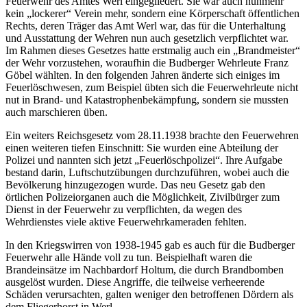
Feuerwehr des Amtes Werl eingegliedert. Sie war auch nunmehr
kein „lockerer“ Verein mehr, sondern eine Körperschaft öffentlichen
Rechts, deren Träger das Amt Werl war, das für die Unterhaltung
und Ausstattung der Wehren nun auch gesetzlich verpflichtet war.
Im Rahmen dieses Gesetzes hatte erstmalig auch ein „Brandmeister“
der Wehr vorzustehen, woraufhin die Budberger Wehrleute Franz
Göbel wählten. In den folgenden Jahren änderte sich einiges im
Feuerlöschwesen, zum Beispiel übten sich die Feuerwehrleute nicht
nut in Brand- und Katastrophenbekämpfung, sondern sie mussten
auch marschieren üben.
Ein weiters Reichsgesetz vom 28.11.1938 brachte den Feuerwehren
einen weiteren tiefen Einschnitt: Sie wurden eine Abteilung der
Polizei und nannten sich jetzt „Feuerlöschpolizei“. Ihre Aufgabe
bestand darin, Luftschutzübungen durchzuführen, wobei auch die
Bevölkerung hinzugezogen wurde. Das neu Gesetz gab den
örtlichen Polizeiorganen auch die Möglichkeit, Zivilbürger zum
Dienst in der Feuerwehr zu verpflichten, da wegen des
Wehrdienstes viele aktive Feuerwehrkameraden fehlten.
In den Kriegswirren von 1938-1945 gab es auch für die Budberger
Feuerwehr alle Hände voll zu tun. Beispielhaft waren die
Brandeinsätze im Nachbardorf Holtum, die durch Brandbomben
ausgelöst wurden. Diese Angriffe, die teilweise verheerende
Schäden verursachten, galten weniger den betroffenen Dördern als
dem Fliegerhorst in Werl.