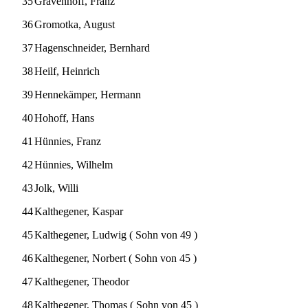
35
Gravenhoff, Franz
36
Gromotka, August
37
Hagenschneider, Bernhard
38
Heilf, Heinrich
39
Hennekämper, Hermann
40
Hohoff, Hans
41
Hünnies, Franz
42
Hünnies, Wilhelm
43
Jolk, Willi
44
Kalthegener, Kaspar
45
Kalthegener, Ludwig ( Sohn von 49 )
46
Kalthegener, Norbert ( Sohn von 45 )
47
Kalthegener, Theodor
48
Kalthegener, Thomas ( Sohn von 45 )