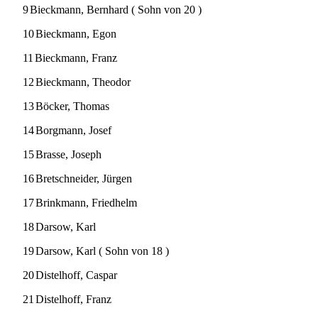
9
Bieckmann, Bernhard ( Sohn von 20 )
10
Bieckmann, Egon
11
Bieckmann, Franz
12
Bieckmann, Theodor
13
Böcker, Thomas
14
Borgmann, Josef
15
Brasse, Joseph
16
Bretschneider, Jürgen
17
Brinkmann, Friedhelm
18
Darsow, Karl
19
Darsow, Karl ( Sohn von 18 )
20
Distelhoff, Caspar
21
Distelhoff, Franz