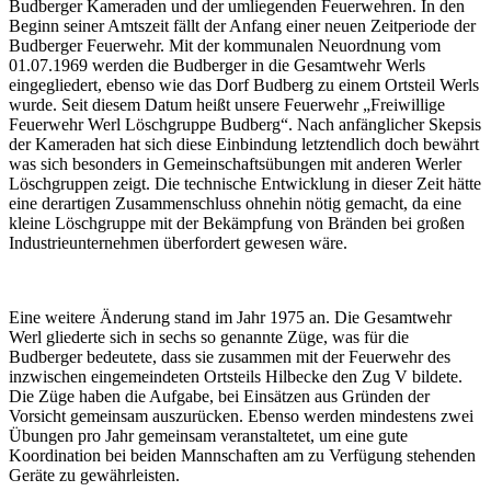
Budberger Kameraden und der umliegenden Feuerwehren. In den
Beginn seiner Amtszeit fällt der Anfang einer neuen Zeitperiode der
Budberger Feuerwehr. Mit der kommunalen Neuordnung vom
01.07.1969 werden die Budberger in die Gesamtwehr Werls
eingegliedert, ebenso wie das Dorf Budberg zu einem Ortsteil Werls
wurde. Seit diesem Datum heißt unsere Feuerwehr „Freiwillige
Feuerwehr Werl Löschgruppe Budberg“. Nach anfänglicher Skepsis
der Kameraden hat sich diese Einbindung letztendlich doch bewährt
was sich besonders in Gemeinschaftsübungen mit anderen Werler
Löschgruppen zeigt. Die technische Entwicklung in dieser Zeit hätte
eine derartigen Zusammenschluss ohnehin nötig gemacht, da eine
kleine Löschgruppe mit der Bekämpfung von Bränden bei großen
Industrieunternehmen überfordert gewesen wäre.
Eine weitere Änderung stand im Jahr 1975 an. Die Gesamtwehr
Werl gliederte sich in sechs so genannte Züge, was für die
Budberger bedeutete, dass sie zusammen mit der Feuerwehr des
inzwischen eingemeindeten Ortsteils Hilbecke den Zug V bildete.
Die Züge haben die Aufgabe, bei Einsätzen aus Gründen der
Vorsicht gemeinsam auszurücken. Ebenso werden mindestens zwei
Übungen pro Jahr gemeinsam veranstaltetet, um eine gute
Koordination bei beiden Mannschaften am zu Verfügung stehenden
Geräte zu gewährleisten.