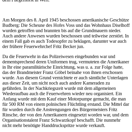
Am Morgen des 8. April 1945 beschossen amerikanische Geschütze
Budberg: Die Scheune des Hofes Voss und das Wohnhaus Diselhoff
wurden getroffen und brannten bis auf die Grundmauern nieder.
Auch andere Anwesen wurden beschossen und teilweise zerstört. In
einem Fall gab es auch Todesopfer zu beklagen, darunter war auch
der frühere Feuerwehrchef Fritz Becker jun.
Da die Feuerwehr in das Polizeiwesen eingebunden war und
dementsprechend deren Uniformen trug, vermuteten die Amerikaner
in Ihr eine paramilitärische Einrichtung, was u. a. zur Folge hatte,
das der Brandmeister Franz Göbel beinahe von ihnen erschossen
wurde. Aus diesem Grund vernichtete er auch sämtliche Unterlagen
aus dieser Zeit, um nicht noch auch andere Kameraden zu
gefährden. In der Nachkriegszeit wurde mit dem allgemeinen
Wiederaufbau auch die Feuerwehren wieder neu organisiert. Ein
Anfang wurde mit dem Kauf einer Motorpumpe gemacht, die man
für 500 RM von einem polnischen Flüchtling erstand. Die Mittel dar
für wurden durch die Anstrengungen des Bürgermeisters Fritz
Rinsche, der von den Amerikanern eingesetzt worden war, und dem
Organisationstalent Franz Schwarzkopf beschafft. Die nunmehr
nicht mehr benötigte Handdruckspritze wurde verkauft.