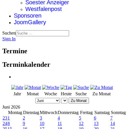
Soester Anzeiger
Westfalenpost
Sponsoren
JoomGallery
Suchen
Sign In
Termine
Terminkalender
Jahr
Monat
Woche
Heute
Suche
Zu Monat
Zu Monat
Juni 2026
Montag
Dienstag
Mittwoch
Donnerstag
Freitag
Samstag
Sonntag
23
1
2
3
4
5
6
7
24
8
9
10
11
12
13
14
25
15
16
17
18
19
20
21