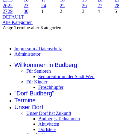
26
22
23
24
25
26
27
28
27
29
30
1
2
3
4
5
DEFAULT
Alle Kategorien
Zeige Termine aller Kategorien
Impressum / Datenschutz
Administrator
Willkommen in Budberg!
Für Senioren
Seniorenforum der Stadt Werl
Für Kinder
Froschhüpfer
"Dorf Budberg"
Termine
Unser Dorf
Unser Dorf hat Zukunft
Budbergs Teilnahmen
Aktivitäten
Dorfstele