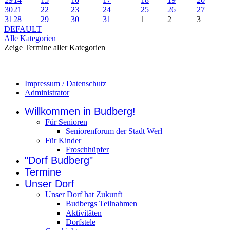
30
21
22
23
24
25
26
27
31
28
29
30
31
1
2
3
DEFAULT
Alle Kategorien
Zeige Termine aller Kategorien
Impressum / Datenschutz
Administrator
Willkommen in Budberg!
Für Senioren
Seniorenforum der Stadt Werl
Für Kinder
Froschhüpfer
"Dorf Budberg"
Termine
Unser Dorf
Unser Dorf hat Zukunft
Budbergs Teilnahmen
Aktivitäten
Dorfstele