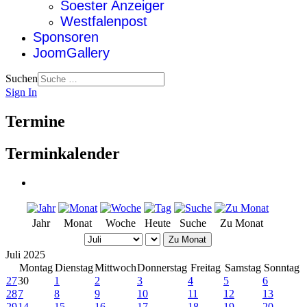
Soester Anzeiger
Westfalenpost
Sponsoren
JoomGallery
Suchen
Sign In
Termine
Terminkalender
Jahr
Monat
Woche
Heute
Suche
Zu Monat
Zu Monat
Juli 2025
Montag
Dienstag
Mittwoch
Donnerstag
Freitag
Samstag
Sonntag
27
30
1
2
3
4
5
6
28
7
8
9
10
11
12
13
29
14
15
16
17
18
19
20