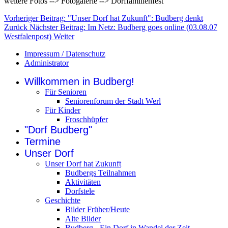
weitere Fotos --> Fotogalerie --> Dorffamilienfest
Vorheriger Beitrag: "Unser Dorf hat Zukunft": Budberg denkt
Zurück
Nächster Beitrag: Im Netz: Budberg goes online (03.08.07
Westfalenpost)
Weiter
Impressum / Datenschutz
Administrator
Willkommen in Budberg!
Für Senioren
Seniorenforum der Stadt Werl
Für Kinder
Froschhüpfer
"Dorf Budberg"
Termine
Unser Dorf
Unser Dorf hat Zukunft
Budbergs Teilnahmen
Aktivitäten
Dorfstele
Geschichte
Bilder Früher/Heute
Alte Bilder
Budberg - Ein Dorf in Wandel der Zeit