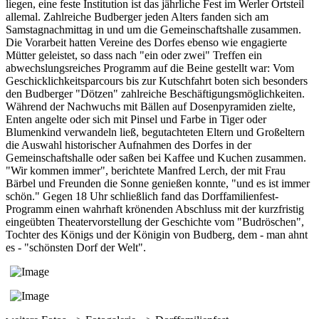
liegen, eine feste Institution ist das jährliche Fest im Werler Ortsteil
allemal. Zahlreiche Budberger jeden Alters fanden sich am
Samstagnachmittag in und um die Gemeinschaftshalle zusammen.
Die Vorarbeit hatten Vereine des Dorfes ebenso wie engagierte
Mütter geleistet, so dass nach "ein oder zwei" Treffen ein
abwechslungsreiches Programm auf die Beine gestellt war: Vom
Geschicklichkeitsparcours bis zur Kutschfahrt boten sich besonders
den Budberger "Dötzen" zahlreiche Beschäftigungsmöglichkeiten.
Während der Nachwuchs mit Bällen auf Dosenpyramiden zielte,
Enten angelte oder sich mit Pinsel und Farbe in Tiger oder
Blumenkind verwandeln ließ, begutachteten Eltern und Großeltern
die Auswahl historischer Aufnahmen des Dorfes in der
Gemeinschaftshalle oder saßen bei Kaffee und Kuchen zusammen.
"Wir kommen immer", berichtete Manfred Lerch, der mit Frau
Bärbel und Freunden die Sonne genießen konnte, "und es ist immer
schön." Gegen 18 Uhr schließlich fand das Dorffamilienfest-
Programm einen wahrhaft krönenden Abschluss mit der kurzfristig
eingeübten Theatervorstellung der Geschichte vom "Budröschen",
Tochter des Königs und der Königin von Budberg, dem - man ahnt
es - "schönsten Dorf der Welt".