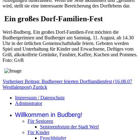
Anregungen hinterlassen. Wenn die Seite aktualisiert und „gefüttert”
wird, stellt sie eine interessante Bereicherung des Dorflebens dar.
Ein großes Dorf-Familien-Fest
Werl-Budberg. Ein großes Dorf-Familien-Fest möchten die
Budbergerinnen und Budberger am Samstag, 11. August, ab 14.30
Uhr in der örtlichen Gemeinschaftshalle feiern. Geboten werden
Spiel und Unterhaltung für Kinder und Erwachsene, Deftiges vom
Grill, alkokolfreie Getränke, Fassbier, Kaffee, Kuchen und Pommes.
Foto: GvB
Vorheriger Beitrag: Budberger feierten Dorffamilienfest (16.08.07
Westfalenpost)
Zurück
Impressum / Datenschutz
Administrator
Willkommen in Budberg!
Für Senioren
Seniorenforum der Stadt Werl
Für Kinder
Froschhüpfer