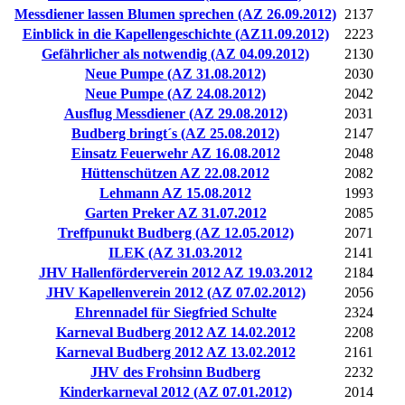
Messdiener lassen Blumen sprechen (AZ 26.09.2012)
2137
Einblick in die Kapellengeschichte (AZ11.09.2012)
2223
Gefährlicher als notwendig (AZ 04.09.2012)
2130
Neue Pumpe (AZ 31.08.2012)
2030
Neue Pumpe (AZ 24.08.2012)
2042
Ausflug Messdiener (AZ 29.08.2012)
2031
Budberg bringt´s (AZ 25.08.2012)
2147
Einsatz Feuerwehr AZ 16.08.2012
2048
Hüttenschützen AZ 22.08.2012
2082
Lehmann AZ 15.08.2012
1993
Garten Preker AZ 31.07.2012
2085
Treffpunukt Budberg (AZ 12.05.2012)
2071
ILEK (AZ 31.03.2012
2141
JHV Hallenförderverein 2012 AZ 19.03.2012
2184
JHV Kapellenverein 2012 (AZ 07.02.2012)
2056
Ehrennadel für Siegfried Schulte
2324
Karneval Budberg 2012 AZ 14.02.2012
2208
Karneval Budberg 2012 AZ 13.02.2012
2161
JHV des Frohsinn Budberg
2232
Kinderkarneval 2012 (AZ 07.01.2012)
2014